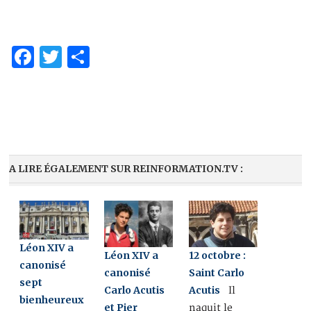
Facebook
Twitter
Partager
A LIRE ÉGALEMENT SUR REINFORMATION.TV :
Léon XIV a
Léon XIV a
12 octobre :
canonisé
canonisé
Saint Carlo
sept
Carlo Acutis
Acutis
Il
bienheureux
et Pier
naquit le