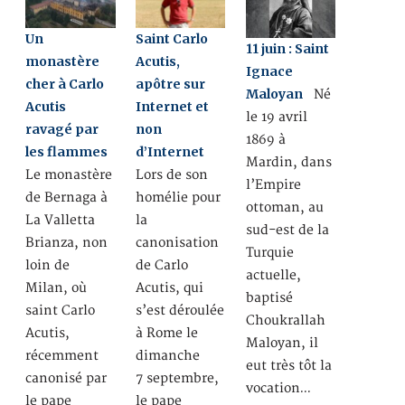
Un
Saint Carlo
11 juin : Saint
monastère
Acutis,
Ignace
cher à Carlo
apôtre sur
Maloyan
Né
Acutis
Internet et
le 19 avril
ravagé par
non
1869 à
les flammes
d’Internet
Mardin, dans
Le monastère
Lors de son
l’Empire
de Bernaga à
homélie pour
ottoman, au
La Valletta
la
sud-est de la
Brianza, non
canonisation
Turquie
loin de
de Carlo
actuelle,
Milan, où
Acutis, qui
baptisé
saint Carlo
s’est déroulée
Choukrallah
Acutis,
à Rome le
Maloyan, il
récemment
dimanche
eut très tôt la
canonisé par
7 septembre,
vocation…
le pape
le pape