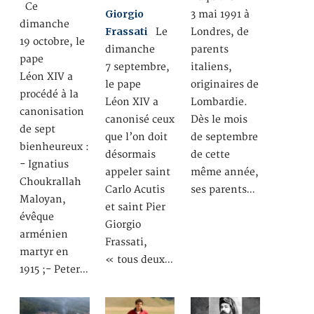
Ce
Giorgio
3 mai 1991 à
dimanche
Frassati
Le
Londres, de
19 octobre, le
dimanche
parents
pape
7 septembre,
italiens,
Léon XIV a
le pape
originaires de
procédé à la
Léon XIV a
Lombardie.
canonisation
canonisé ceux
Dès le mois
de sept
que l’on doit
de septembre
bienheureux :
désormais
de cette
- Ignatius
appeler saint
même année,
Choukrallah
Carlo Acutis
ses parents…
Maloyan,
et saint Pier
évêque
Giorgio
arménien
Frassati,
martyr en
« tous deux…
1915 ;- Peter…