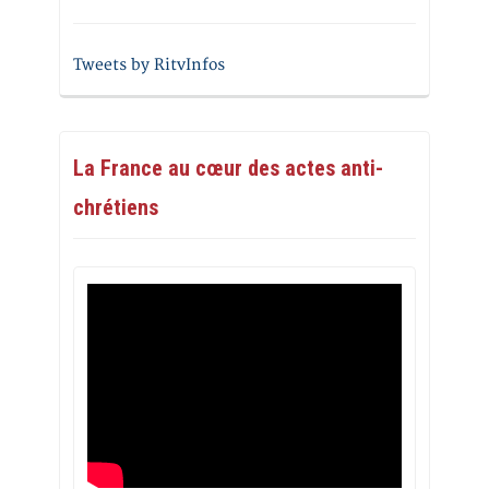
Tweets by RitvInfos
La France au cœur des actes anti-
chrétiens