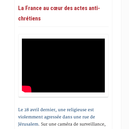
La France au cœur des actes anti-
chrétiens
Le 28 avril dernier, une religieuse est
violemment agressée dans une rue de
Jérusalem
. Sur une caméra de surveillance,