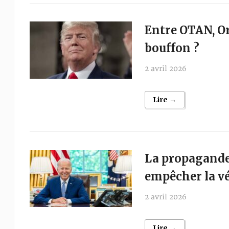
Entre OTAN, Or
bouffon ?
2 avril 2026
Lire →
La propagande
empêcher la vér
2 avril 2026
Lire →