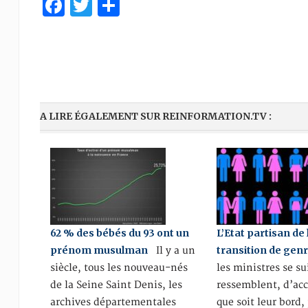
Facebook
Twitter
Partager
A LIRE ÉGALEMENT SUR REINFORMATION.TV :
62 % des bébés du 93 ont un
L’Etat partisan de 
prénom musulman
transition de gen
Il y a un
siècle, tous les nouveau-nés
les ministres se su
de la Seine Saint Denis, les
ressemblent, d’acc
archives départementales
que soit leur bord,