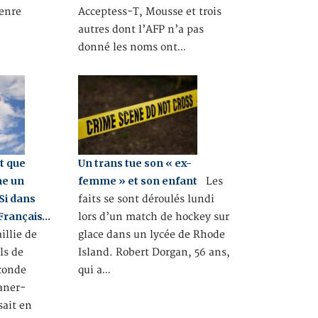
genre
Acceptess-T, Mousse et trois
autres dont l’AFP n’a pas
donné les noms ont…
ut que
Un trans tue son « ex-
e un
femme » et son enfant
Les
Si dans
faits se sont déroulés lundi
 Français…
lors d’un match de hockey sur
illie de
glace dans un lycée de Rhode
ils de
Island. Robert Dorgan, 56 ans,
econde
qui a…
aner-
sait en