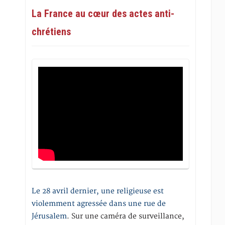
La France au cœur des actes anti-
chrétiens
Le 28 avril dernier, une religieuse est
violemment agressée dans une rue de
Jérusalem
. Sur une caméra de surveillance,