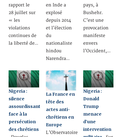
rapport le
en Inde a
pays, à
28 juillet sur
explosé
Bushehr.
« les
depuis 2014
C’est une
violations
et l’élection
provocation
continues de
du
manifeste
la liberté de…
nationaliste
envers
hindou
l’Occident,…
Narendra…
Nigeria :
Nigeria :
La France en
silence
Donald
tête des
assourdissant
Trump
actes anti-
face à la
menace
chrétiens en
persécution
d’une
Europe
des chrétiens
intervention
L’Observatoire
militaire