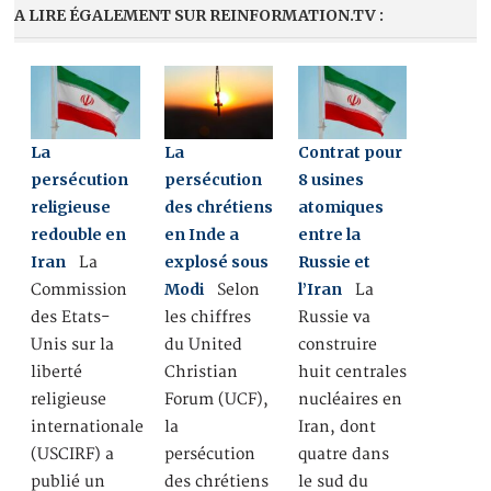
A LIRE ÉGALEMENT SUR REINFORMATION.TV :
La
La
Contrat pour
persécution
persécution
8 usines
religieuse
des chrétiens
atomiques
redouble en
en Inde a
entre la
Iran
explosé sous
Russie et
La
Modi
l’Iran
Commission
Selon
La
des Etats-
les chiffres
Russie va
Unis sur la
du United
construire
liberté
Christian
huit centrales
religieuse
Forum (UCF),
nucléaires en
internationale
la
Iran, dont
(USCIRF) a
persécution
quatre dans
publié un
des chrétiens
le sud du