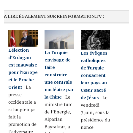
A LIRE ÉGALEMENT SUR REINFORMATION.TV :
L’élection
La Turquie
Les évêques
d’Erdogan
envisage de
catholiques
est mauvaise
faire
de Turquie
pour l’Europe
construire
consacrent
et le Proche
une centrale
leur pays au
Orient
La
nucléaire par
Cœur Sacré
presse
la Chine
Le
de Jésus
Le
occidentale a
ministre turc
vendredi
si longtemps
de l’Energie,
7 juin, sous la
fait la
Alparlan
présidence du
promotion de
Bayraktar, a
nonce
l’adversaire