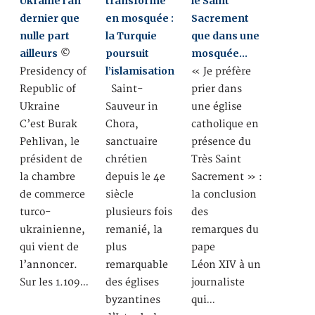
Ukraine l’an
transformé
le Saint
dernier que
en mosquée :
Sacrement
nulle part
la Turquie
que dans une
ailleurs
poursuit
mosquée…
©
l’islamisation
Presidency of
« Je préfère
Republic of
Saint-
prier dans
Ukraine
Sauveur in
une église
C’est Burak
Chora,
catholique en
Pehlivan, le
sanctuaire
présence du
président de
chrétien
Très Saint
la chambre
depuis le 4e
Sacrement » :
de commerce
siècle
la conclusion
turco-
plusieurs fois
des
ukrainienne,
remanié, la
remarques du
qui vient de
plus
pape
l’annoncer.
remarquable
Léon XIV à un
Sur les 1.109…
des églises
journaliste
byzantines
qui…