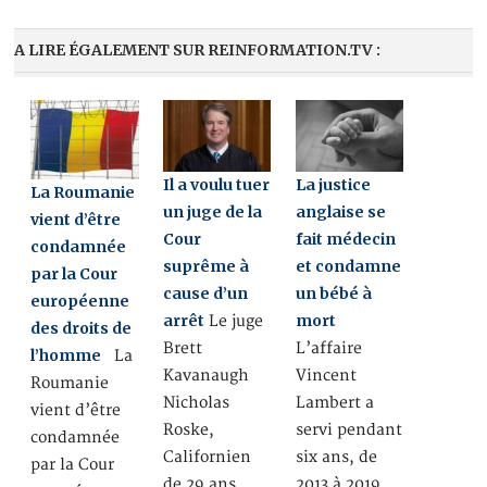
A LIRE ÉGALEMENT SUR REINFORMATION.TV :
Il a voulu tuer
La justice
La Roumanie
un juge de la
anglaise se
vient d’être
Cour
fait médecin
condamnée
suprême à
et condamne
par la Cour
cause d’un
un bébé à
européenne
arrêt
mort
Le juge
des droits de
Brett
L’affaire
l’homme
La
Kavanaugh
Vincent
Roumanie
Nicholas
Lambert a
vient d’être
Roske,
servi pendant
condamnée
Californien
six ans, de
par la Cour
de 29 ans,
2013 à 2019,