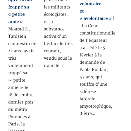
volontaire…
frappé sa
les militants
et
« petite
écologistes,
« avolontaire » !
amie »
et la
La Cour
Mourad S.,
substance
constitutionnelle
Tunisien
active d’un
de l’Equateur
clandestin de
herbicide très
a accédé le 5
41 ans, avait
courant,
février à la
très
vendu sous le
demande de
violemment
nom de…
Paola Roldán,
frappé sa
42 ans, qui
« petite
souffre d’une
amie » le
sclérose
18 décembre
latérale
dernier près
amyotrophique,
du métro
d’être…
Pyrénées à
Paris, la