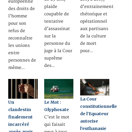
européenne
plaide
d’entrainement
des droits de
coupable de
rhétorique et
l’homme
tentative
opérationnel
pour son
d’assassinat
aux partisans
refus de
sur la
de la culture
reconnaître
personne du
de mort
les unions
juge à la Cour
pour…
entre
suprême
personnes de
des…
même…
La Cour
Un
Le Mot :
constitutionnelle
clandestin
Glyphosate
de l’Equateur
finalement
C’est le mot
autorise
incarcéré
qui faisait
l’euthanasie
après avoir
peur à tous