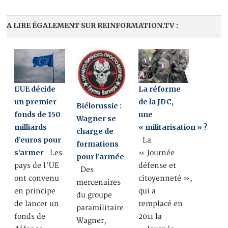
A LIRE ÉGALEMENT SUR REINFORMATION.TV :
L’UE décide
La réforme
un premier
de la JDC,
Biélorussie :
fonds de 150
une
Wagner se
milliards
« militarisation » ?
charge de
d’euros pour
La
formations
s’armer
Les
« Journée
pour l’armée
pays de l'UE
défense et
Des
ont convenu
citoyenneté »,
mercenaires
en principe
qui a
du groupe
de lancer un
remplacé en
paramilitaire
fonds de
2011 la
Wagner,