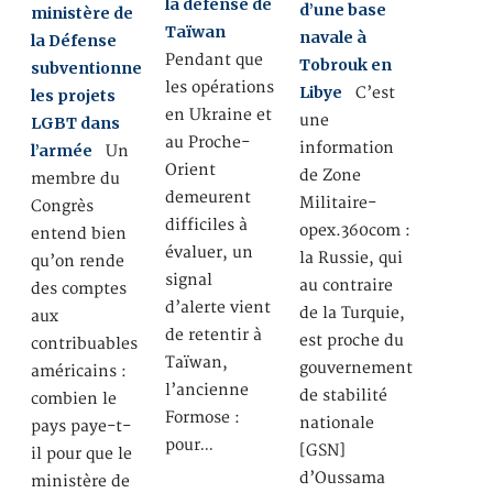
la défense de
d’une base
ministère de
Taïwan
navale à
la Défense
Pendant que
Tobrouk en
subventionne
les opérations
Libye
C’est
les projets
en Ukraine et
une
LGBT dans
au Proche-
information
l’armée
Un
Orient
de Zone
membre du
demeurent
Militaire-
Congrès
difficiles à
opex.360com :
entend bien
évaluer, un
la Russie, qui
qu’on rende
signal
au contraire
des comptes
d’alerte vient
de la Turquie,
aux
de retentir à
est proche du
contribuables
Taïwan,
gouvernement
américains :
l’ancienne
de stabilité
combien le
Formose :
nationale
pays paye-t-
pour…
[GSN]
il pour que le
d’Oussama
ministère de