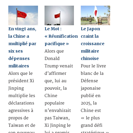
En vingt ans,
Le Mot :
Le Japon
la Chine a
« Réunification
craint la
multiplié par
pacifique »
croissance
six ses
militaire
Alors que
dépenses
chinoise
Donald
militaires
Trump venait
Pour le livre
Alors que le
d’affirmer
blanc de la
président Xi
que, lui au
Défense
Jinping
pouvoir, la
japonaise
multiplie les
Chine
publié en
déclarations
populaire
2025, la
agressives à
n’envahirait
Chine est
propos de
pas Taiwan,
« le plus
Taiwan et de
Xi Jinping le
grand défi
son nouveau
lui a promis,
stratégique »