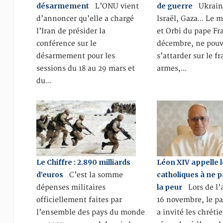
désarmement
de guerre
L’ONU vient
Ukraine
d’annoncer qu’elle a chargé
Israël, Gaza… Le 
l’Iran de présider la
et Orbi du pape Fra
conférence sur le
décembre, ne pouv
désarmement pour les
s’attarder sur le f
sessions du 18 au 29 mars et
armes,…
du…
Le Chiffre : 2.890 milliards
Léon XIV appelle 
d’euros
catholiques à ne p
C’est la somme
la peur
dépenses militaires
Lors de l’
officiellement faites par
16 novembre, le p
l’ensemble des pays du monde
a invité les chréti