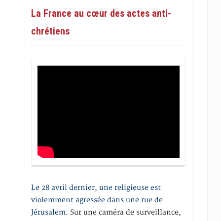
La France au cœur des actes anti-
chrétiens
Le 28 avril dernier, une religieuse est
violemment agressée dans une rue de
Jérusalem
. Sur une caméra de surveillance,