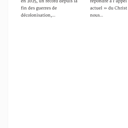
en 2025, un record depuis la
répondre à l’appel
fin des guerres de
actuel » du Christ
décolonisation,…
nous…