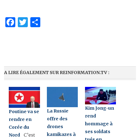
Facebook
Twitter
Partager
A LIRE ÉGALEMENT SUR REINFORMATION.TV :
Kim Jong-un
La Russie
Poutine va se
rend
offre des
rendre en
hommage à
drones
Corée du
ses soldats
kamikazes à
Nord
C’est
tués en