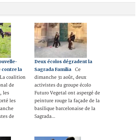
ouvelle-
Deux écolos dégradent la
 contre la
Sagrada Familia
Ce
a coalition
dimanche 31 août, deux
onal de
activistes du groupe écolo
, les
Futuro Vegetal ont aspergé de
orté les
peinture rouge la façade de la
manche
basilique barcelonaise de la
stes de
Sagrada…