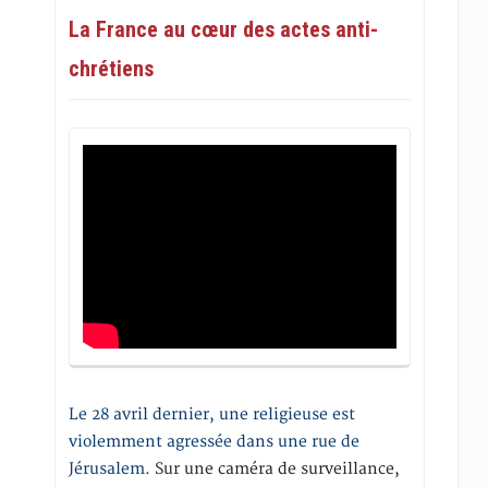
La France au cœur des actes anti-
chrétiens
Le 28 avril dernier, une religieuse est
violemment agressée dans une rue de
Jérusalem
. Sur une caméra de surveillance,