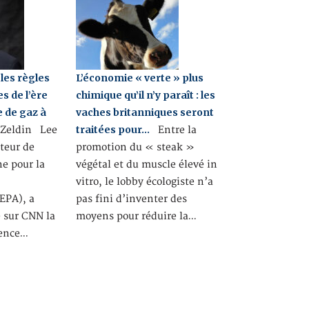
les règles
L’économie « verte » plus
 de l’ère
chimique qu’il n’y paraît : les
 de gaz à
vaches britanniques seront
traitées pour…
 Zeldin Lee
Entre la
teur de
promotion du « steak »
e pour la
végétal et du muscle élevé in
vitro, le lobby écologiste n’a
EPA), a
pas fini d’inventer des
 sur CNN la
moyens pour réduire la…
gence…