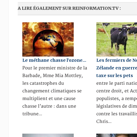
A LIRE ÉGALEMENT SUR REINFORMATION.TV :
Le méthane chasse l’ozone…
Les fermiers de N
Zélande en guerre
Pour le premier ministre de la
taxe sur les pets
Barbade, Mme Mia Mottley,
L
les catastrophes du
entre le parti nati
changement climatiques se
centre droit, et Act
multiplient et une cause
populistes, a remp
chasse l’autre : dans une
législatives de di
tribune…
contre les travailli
Chris…