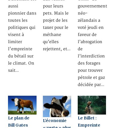
aussi
pour leurs
gouvernement
pionnier dans
pets. Mais le
néo-
toutes les
projet de les
zélandais a
politiques qui
taxer pour le
voté jeudi en
visent à
méthane
faveur de
limiter
qu’elles
l’abrogation
l'empreinte
rejettent, et…
de
du bétail sur
l’interdiction
le climat. On
des forages
sait…
pour trouver
pétrole et gaz
décidée par…
Le plan de
Le Billet :
L’économie
Bill Gates
Empreinte
« verte » plus