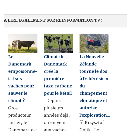
A LIRE ÉGALEMENT SUR REINFORMATION.TV :
Le
Climat : le
La Nouvelle-
Danemark
Danemark
Zélande
empoisonne-
crée la
tourne le dos
t-il ses
première
à l’« hérésie »
vaches pour
taxe carbone
du
sauver le
pour le bétail
changement
climat ?
climatique et
Depuis
autorise
Gros
plusieurs
l’exploration…
producteur
années déjà,
laitier, le
on en veut
© Krzysztof
Danemark est
aux vaches
Golik Le