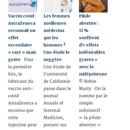
Vaccin covid :
Les femmes
Pilule
AstraZeneca
meilleures
abortive :
reconnaît un
médecins
11 %
effet
que les
souffrent
secondaire
hommes ?
d’« effets
« rare » mais
Une étude le
indésirables
grave
suggère
graves »
Pour
avec la
la première
Une étude de
mifépristone
fois, le
l’université
fabricant du
de Californie
© Robin
vaccin anti-
parue dans le
Marty On la
covid
journal
nomme par le
AstraZeneca a
Annals of
simple
reconnu que
Internal
substantif
cette
Medicine,
« la pilule
injection peut
portant sur
abortive ».