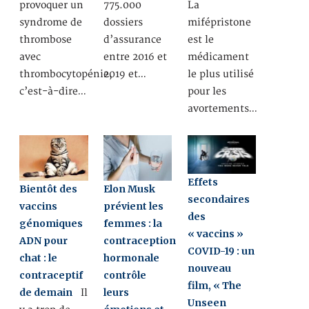
provoquer un
775.000
La
syndrome de
dossiers
mifépristone
thrombose
d’assurance
est le
avec
entre 2016 et
médicament
thrombocytopénie,
2019 et…
le plus utilisé
c’est-à-dire…
pour les
avortements…
Effets
Bientôt des
Elon Musk
secondaires
vaccins
prévient les
des
génomiques
femmes : la
« vaccins »
ADN pour
contraception
COVID-19 : un
chat : le
hormonale
nouveau
contraceptif
contrôle
film, « The
de demain
leurs
Il
Unseen