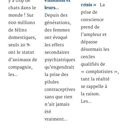
émotions et
y a trop de
crisis »
La
leurs…
chats dans le
prise de
monde ! Sur
Depuis des
conscience
600 millions
générations,
prend de
de félins
des femmes
l’ampleur et
domestiques,
ont évoqué
dépasse
seuls 20 %
les effets
désormais les
ont le statut
secondaires
cercles
d’animaux de
psychiatriques
qualifiés de
compagnie,
qu’engendrait
« complotistes »,
les…
la prise des
tant la réalité
pilules
se rappelle à
contraceptives
la raison.
sans que rien
Les…
n’ait jamais
été
vraiment…