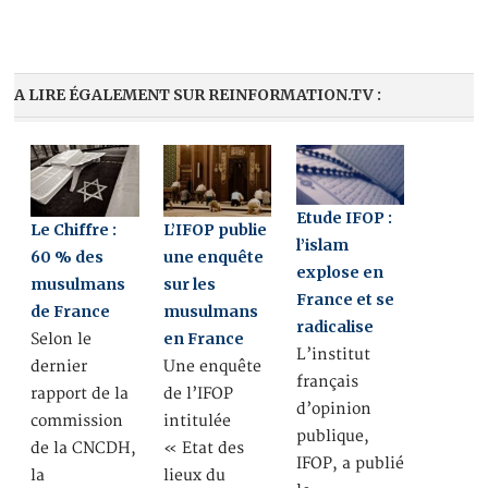
A LIRE ÉGALEMENT SUR REINFORMATION.TV :
Etude IFOP :
Le Chiffre :
L’IFOP publie
l’islam
60 % des
une enquête
explose en
musulmans
sur les
France et se
de France
musulmans
radicalise
en France
Selon le
L’institut
dernier
Une enquête
français
rapport de la
de l’IFOP
d’opinion
commission
intitulée
publique,
de la CNCDH,
« Etat des
IFOP, a publié
la
lieux du