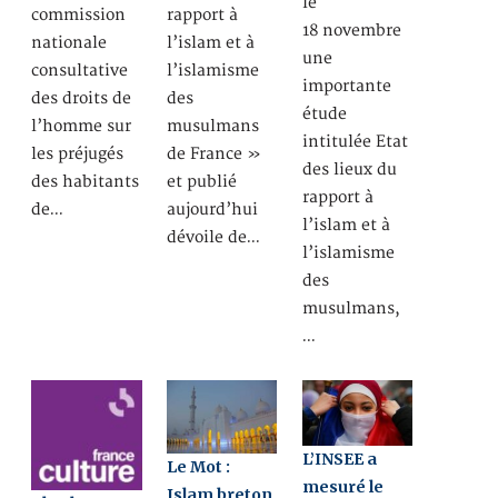
le
commission
rapport à
18 novembre
nationale
l’islam et à
une
consultative
l’islamisme
importante
des droits de
des
étude
l’homme sur
musulmans
intitulée Etat
les préjugés
de France »
des lieux du
des habitants
et publié
rapport à
de…
aujourd’hui
l’islam et à
dévoile de…
l’islamisme
des
musulmans,
…
L’INSEE a
Le Mot :
mesuré le
Islam breton