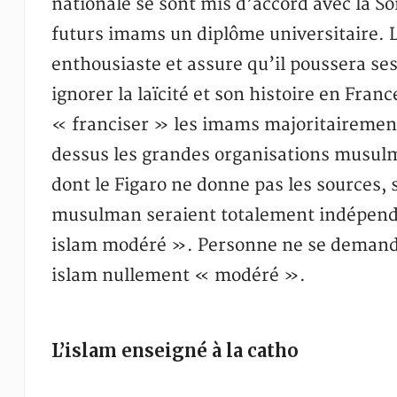
nationale se sont mis d’accord avec la S
futurs imams un diplôme universitaire. L
enthousiaste et assure qu’il poussera se
ignorer la laïcité et son histoire en Fra
« franciser » les imams majoritairement
dessus les grandes organisations musul
dont le Figaro ne donne pas les sources, 
musulman seraient totalement indépenda
islam modéré ». Personne ne se demande 
islam nullement « modéré ».
L’islam enseigné à la catho