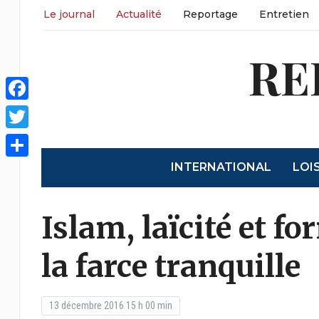
Le journal
Actualité
Reportage
Entretien
RE
Facebook
Twitter
INTERNATIONAL
LOI
Share
Islam, laïcité et f
la farce tranquille
13 décembre 2016 15 h 00 min