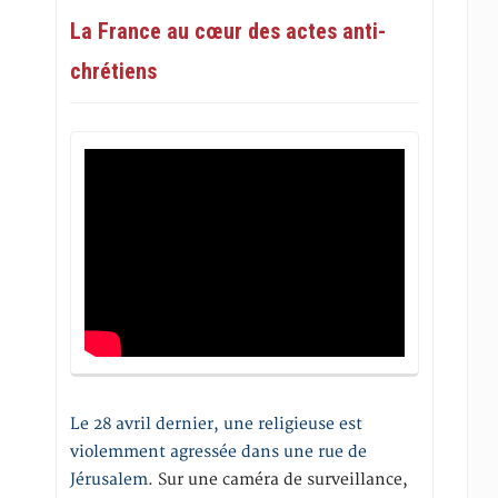
La France au cœur des actes anti-
chrétiens
Le 28 avril dernier, une religieuse est
violemment agressée dans une rue de
Jérusalem
. Sur une caméra de surveillance,