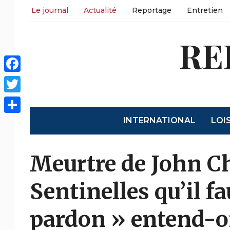
Le journal
Actualité
Reportage
Entretien
RE
Facebook
Twitter
INTERNATIONAL
LOI
Partager
Meurtre de John Ch
Sentinelles qu’il 
pardon » entend-o