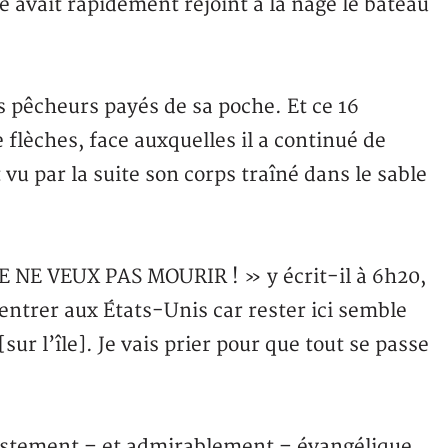
avait rapidement rejoint à la nage le bateau
es pêcheurs payés de sa poche. Et ce 16
e flèches, face auxquelles il a continué de
u par la suite son corps traîné dans le sable
 JE NE VEUX PAS MOURIR ! » y écrit-il à 6h20,
entrer aux États-Unis car rester ici semble
sur l’île]. Je vais prier pour que tout se passe
estement – et admirablement – évangélique.