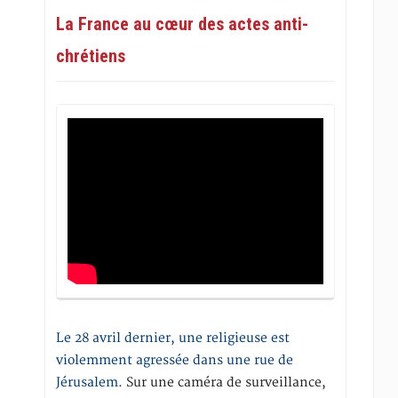
La France au cœur des actes anti-
chrétiens
Le 28 avril dernier, une religieuse est
violemment agressée dans une rue de
Jérusalem
. Sur une caméra de surveillance,