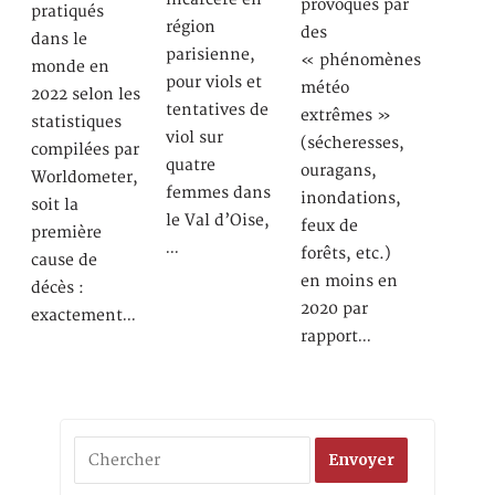
provoqués par
pratiqués
région
des
dans le
parisienne,
« phénomènes
monde en
pour viols et
météo
2022 selon les
tentatives de
extrêmes »
statistiques
viol sur
(sécheresses,
compilées par
quatre
ouragans,
Worldometer,
femmes dans
inondations,
soit la
le Val d’Oise,
feux de
première
…
forêts, etc.)
cause de
en moins en
décès :
2020 par
exactement…
rapport…