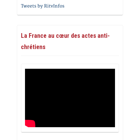
Tweets by RitvInfos
La France au cœur des actes anti-
chrétiens