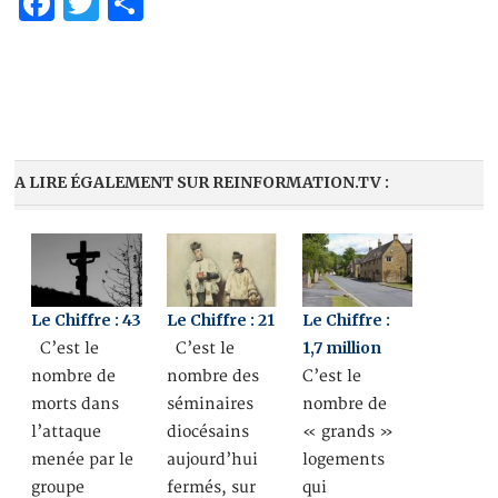
Facebook
Twitter
Partager
A LIRE ÉGALEMENT SUR REINFORMATION.TV :
Le Chiffre : 43
Le Chiffre : 21
Le Chiffre :
1,7 million
C’est le
C’est le
nombre de
nombre des
C’est le
morts dans
séminaires
nombre de
l’attaque
diocésains
« grands »
menée par le
aujourd’hui
logements
groupe
fermés, sur
qui