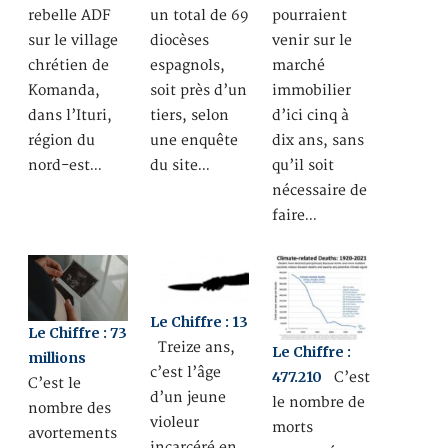
rebelle ADF
un total de 69
pourraient
sur le village
diocèses
venir sur le
chrétien de
espagnols,
marché
Komanda,
soit près d’un
immobilier
dans l’Ituri,
tiers, selon
d’ici cinq à
région du
une enquête
dix ans, sans
nord-est…
du site…
qu’il soit
nécessaire de
faire…
Le Chiffre : 13
Le Chiffre : 73
Treize ans,
Le Chiffre :
millions
c’est l’âge
477.210
C’est
C’est le
d’un jeune
le nombre de
nombre des
violeur
morts
avortements
incarcéré en