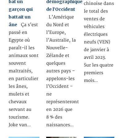
bat un
démographique
chinoise dans
garçon qui
de l’Occident
le total des
battait un
L’Amérique
ventes de
âne
Ça s’est
du Nord et
véhicules
passé en
l’Europe,
électriques
Egypte où
l’Australie, la
neufs (VEN)
paraît-il les
Nouvelle-
de janvier à
animaux sont
Zélande et
avril 2023.
souvent
quelques
Sur les quatre
maltraités,
autres pays –
premiers
en particulier
appelons-les
mois…
les ânes,
l’Occident –
mulets et
ne
chevaux
représenteront
servant au
en 2026 que
tourisme.
8 % des
Joke van…
naissances…