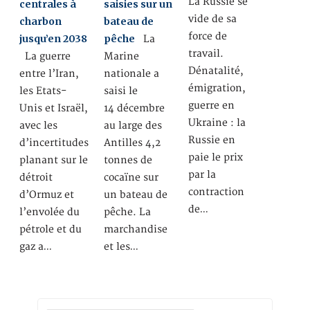
La Russie se
centrales à
saisies sur un
vide de sa
charbon
bateau de
force de
jusqu’en 2038
pêche
La
travail.
La guerre
Marine
Dénatalité,
entre l’Iran,
nationale a
émigration,
les Etats-
saisi le
guerre en
Unis et Israël,
14 décembre
Ukraine : la
avec les
au large des
Russie en
d’incertitudes
Antilles 4,2
paie le prix
planant sur le
tonnes de
par la
détroit
cocaïne sur
contraction
d’Ormuz et
un bateau de
de…
l’envolée du
pêche. La
pétrole et du
marchandise
gaz a…
et les…