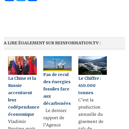
A LIRE ÉGALEMENT SUR REINFORMATION.TV :
Pas de recul
La Chine et la
Le Chiffre :
des énergies
Russie
450.000
fossiles face
accentuent
tonnes
aux
leur
C’est la
décarbonées
codépendance
production
Le dernier
économique
annuelle du
rapport de
Vladimir
gisement de
l’Agence
Poutine avait
talc de