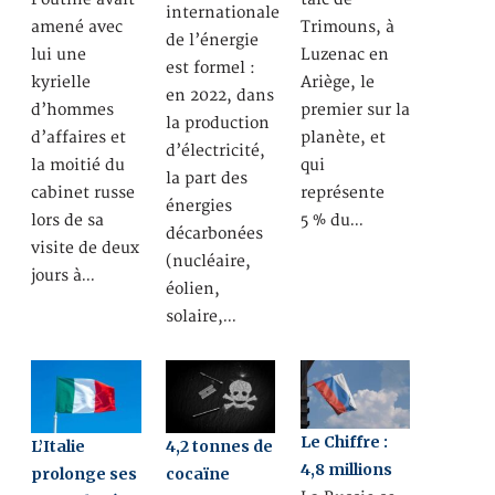
internationale
amené avec
Trimouns, à
de l’énergie
lui une
Luzenac en
est formel :
kyrielle
Ariège, le
en 2022, dans
d’hommes
premier sur la
la production
d’affaires et
planète, et
d’électricité,
la moitié du
qui
la part des
cabinet russe
représente
énergies
lors de sa
5 % du…
décarbonées
visite de deux
(nucléaire,
jours à…
éolien,
solaire,…
Le Chiffre :
L’Italie
4,2 tonnes de
4,8 millions
prolonge ses
cocaïne