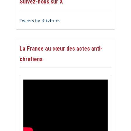
Suivez-nous sur X
Tweets by RitvInfos
La France au cœur des actes anti-
chrétiens