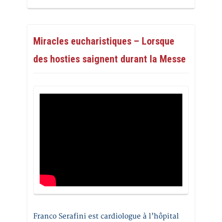
Miracles eucharistiques – Lorsque
des hosties saignent durant la Messe
Franco Serafini est cardiologue à l’hôpital