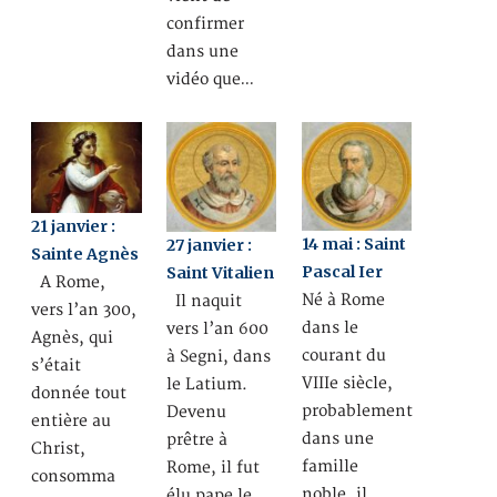
confirmer
dans une
vidéo que…
21 janvier :
14 mai : Saint
27 janvier :
Sainte Agnès
Pascal Ier
Saint Vitalien
A Rome,
Né à Rome
Il naquit
vers l’an 300,
dans le
vers l’an 600
Agnès, qui
courant du
à Segni, dans
s’était
VIIIe siècle,
le Latium.
donnée tout
probablement
Devenu
entière au
dans une
prêtre à
Christ,
famille
Rome, il fut
consomma
noble, il
élu pape le