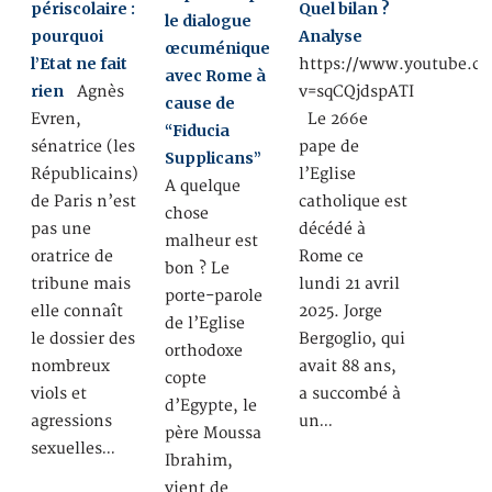
périscolaire :
Quel bilan ?
le dialogue
pourquoi
Analyse
œcuménique
l’Etat ne fait
https://www.youtube.c
avec Rome à
rien
Agnès
v=sqCQjdspATI
cause de
Evren,
Le 266e
“Fiducia
sénatrice (les
pape de
Supplicans”
Républicains)
l’Eglise
A quelque
de Paris n’est
catholique est
chose
pas une
décédé à
malheur est
oratrice de
Rome ce
bon ? Le
tribune mais
lundi 21 avril
porte-parole
elle connaît
2025. Jorge
de l’Eglise
le dossier des
Bergoglio, qui
orthodoxe
nombreux
avait 88 ans,
copte
viols et
a succombé à
d’Egypte, le
agressions
un…
père Moussa
sexuelles…
Ibrahim,
vient de