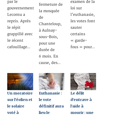
par le
examen de la
fermeture de
gouvernement
loi sur
la mosquée
Lecornu a
l’euthanasie,
de
repris. Après
les votes font
Chanteloup,
le répit
sauter
à Aulnay-
grappillé avec
certains
sous-Bois,
le récent
« garde-
pour une
cafouillage…
fous » pour…
durée de
6 mois. En
cause, des…
Un moratoire
Euthanasie :
Le délit
sur l’éolien et
le vote
d’entrave à
le solaire
définitif aura
l’aide à
voté à
lieu le
mourir : une