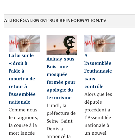
A LIRE ÉGALEMENT SUR REINFORMATION.TV :
La loi sur le
A
Aulnay-sous-
« droit à
l’Assemblée,
Bois : une
l’aide à
l’euthanasie
mosquée
mourir » de
sans
fermée pour
retour à
contrôle
apologie du
l’Assemblée
Alors que les
terrorisme
nationale
députés
Lundi, la
Comme nous
procèdent à
préfecture de
le craignions,
l’Assemblée
Seine-Saint-
la course à la
nationale à
Denis a
mort lancée
un nouvel
annoncé la