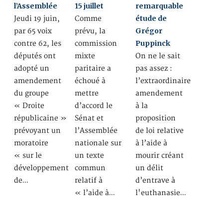
l’Assemblée
15 juillet
remarquable
étude de
Jeudi 19 juin,
Comme
Grégor
par 65 voix
prévu, la
Puppinck
contre 62, les
commission
députés ont
mixte
On ne le sait
adopté un
paritaire a
pas assez :
amendement
échoué à
l’extraordinaire
du groupe
mettre
amendement
« Droite
d’accord le
à la
républicaine »
Sénat et
proposition
prévoyant un
l’Assemblée
de loi relative
moratoire
nationale sur
à l’aide à
« sur le
un texte
mourir créant
développement
commun
un délit
de…
relatif à
d’entrave à
« l’aide à…
l'euthanasie…