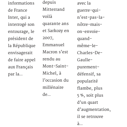
depuis
informations
avec la
Mitterrand
de France
guerre-qui-
voilà
Inter, qui a
n’est-pas-la-
quarante ans
interrogé son
nôtre-mais-
et Sarkozy en
entourage, le
on-envoie-
2007,
président de
quand-
Emmanuel
la République
même-le-
Macron s’est
envisagerait
Charles-De-
rendu au
de faire appel
Gaulle-
Mont-Saint-
aux Français
purement-
Michel, à
par la…
défensif, sa
l’occasion du
popularité
millénaire
flambe, plus
de…
5 %, soit plus
d’un quart
d’augmentation,
il se retrouve
à…