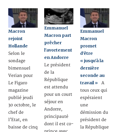
Emmanuel
Macron
Emmanuel
Macron part
rejoint
Macron
prêcher
Hollande
promet
l’avortement
d’être
Selon le
en Andorre
« jusqu’à la
sondage
Le président
dernière
bimensuel
de la
seconde au
Verian pour
République
travail »
Le Figaro
A
est attendu
magazine
tous ceux qui
pour un court
publié jeudi
espéraient
séjour en
30 octobre, le
une
Andorre,
chef de
démission du
principauté
l’Etat, en
président de
dont il est co-
baisse de cinq
la République
prince avec