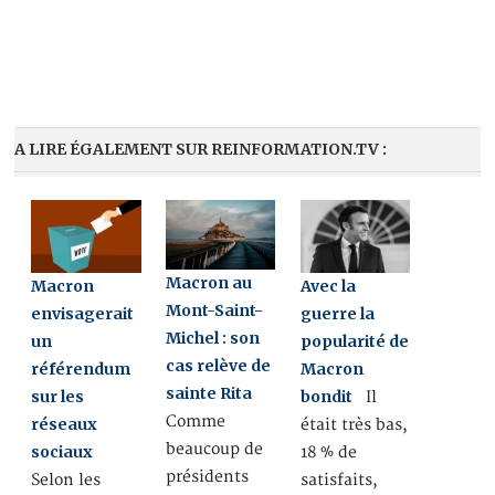
A LIRE ÉGALEMENT SUR REINFORMATION.TV :
Macron au
Macron
Avec la
Mont-Saint-
envisagerait
guerre la
Michel : son
un
popularité de
cas relève de
référendum
Macron
sainte Rita
sur les
bondit
Il
Comme
réseaux
était très bas,
beaucoup de
sociaux
18 % de
présidents
Selon les
satisfaits,