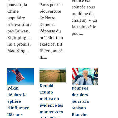
France est
pouvoir, la
Paris pour la
coincée sous
Chine
réouverture
un dôme de
populaire
de Notre
chaleur. » Ça
n’envahirait
Dame et
fait plus chic
pas Taiwan,
l’épouse du
pour…
Xi Jinping le
président en
lui a promis,
exercice, Jill
Mao Ning,…
Biden, aussi.
Ils…
Donald
Pékin
Pour ses
Trump
déplore la
derniers
mettra en
sphère
jours à la
évidence les
d’influence
Maison
manœuvres
US dans
Blanche