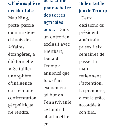
de la Chine
« l’hémisphère
Biden fait le
pour acheter
occidental »
jeu de Trump
des terres
Mao Ning,
Deux
agricoles
porte-parole
décisions du
aux…
Dans
du ministère
président
un entretien
chinois des
américain
exclusif avec
Affaires
prises à six
Breitbart,
étrangères, a
semaines de
Donald
été formelle :
passer la
Trump a
« Se tailler
main
annoncé que
une sphère
retiennent
lors d’un
d’influence
l'attention.
événement
ou créer une
La première,
ad hoc en
confrontation
c'est la grâce
Pennsylvanie
géopolitique
accordée à
ce lundi il
ne rendra…
son fils…
allait mettre
en…