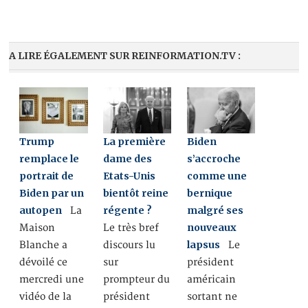
A LIRE ÉGALEMENT SUR REINFORMATION.TV :
Trump
La première
Biden
remplace le
dame des
s’accroche
portrait de
Etats-Unis
comme une
Biden par un
bientôt reine
bernique
autopen
régente ?
malgré ses
La
nouveaux
Maison
Le très bref
lapsus
Blanche a
discours lu
Le
dévoilé ce
sur
président
mercredi une
prompteur du
américain
vidéo de la
président
sortant ne