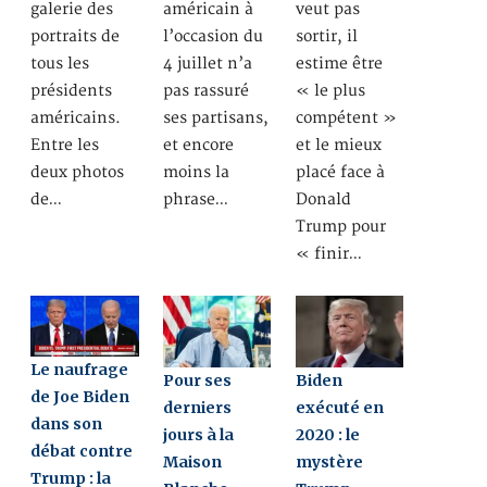
galerie des
américain à
veut pas
portraits de
l’occasion du
sortir, il
tous les
4 juillet n’a
estime être
présidents
pas rassuré
« le plus
américains.
ses partisans,
compétent »
Entre les
et encore
et le mieux
deux photos
moins la
placé face à
de…
phrase…
Donald
Trump pour
« finir…
Le naufrage
Pour ses
Biden
de Joe Biden
derniers
exécuté en
dans son
jours à la
2020 : le
débat contre
Maison
mystère
Trump : la