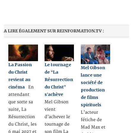
A LIRE ÉGALEMENT SUR REINFORMATION.TV :
La Passion
Le tournage
Mel Gibson
du Christ
de “La
lance une
revient au
Résurrection
société de
cinéma
du Christ”
En
production
s’achève
attendant
de films
que sorte sa
Mel Gibson
spirituels
suite, La
vient
L’acteur
Résurrection
d’achever le
fétiche de
du Christ, les
tournage de
Mad Max et
6 mai 2027 et
son film La