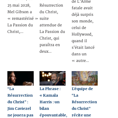
de L’Arme
25 mai 2028,
Résurrection
fatale avait
Mel Gibson a
du Christ,
déjà surpris
« remastérisé »
suite
son monde,
La Passion du
attendue de
celui de
Christ,…
La Passion du
Hollywood,
Christ, qui
quand il
paraîtra en
s’était lancé
deux…
dans un
« autre…
“La
La Phrase :
L’équipe de
Résurrection
« Kamala
“La
du Christ” :
Harris : un
Résurrection
Jim Caviezel
bilan
du Christ”
ne jouera pas
épouvantable,
récite une