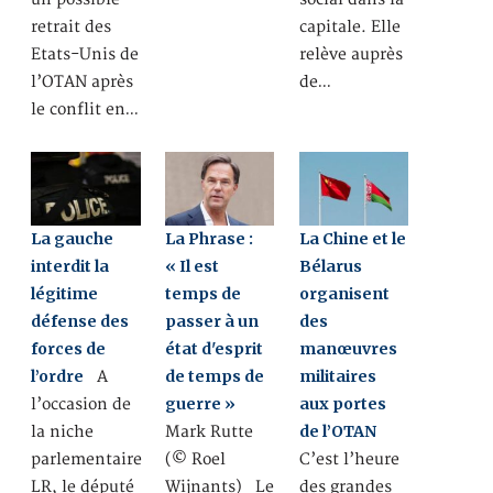
retrait des
capitale. Elle
Etats-Unis de
relève auprès
l’OTAN après
de…
le conflit en…
La gauche
La Phrase :
La Chine et le
interdit la
« Il est
Bélarus
légitime
temps de
organisent
défense des
passer à un
des
forces de
état d'esprit
manœuvres
l’ordre
de temps de
militaires
A
guerre »
aux portes
l’occasion de
de l’OTAN
la niche
Mark Rutte
parlementaire
(© Roel
C’est l’heure
LR, le député
Wijnants) Le
des grandes