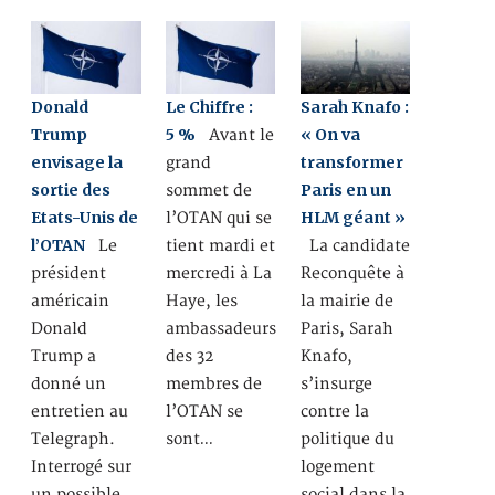
Donald
Le Chiffre :
Sarah Knafo :
Trump
5 %
« On va
Avant le
envisage la
transformer
grand
sortie des
Paris en un
sommet de
Etats-Unis de
HLM géant »
l’OTAN qui se
l’OTAN
Le
tient mardi et
La candidate
président
mercredi à La
Reconquête à
américain
Haye, les
la mairie de
Donald
ambassadeurs
Paris, Sarah
Trump a
des 32
Knafo,
donné un
membres de
s’insurge
entretien au
l’OTAN se
contre la
Telegraph.
sont…
politique du
Interrogé sur
logement
un possible
social dans la