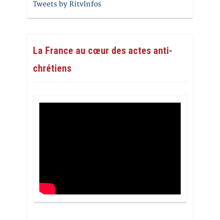
Tweets by RitvInfos
La France au cœur des actes anti-
chrétiens