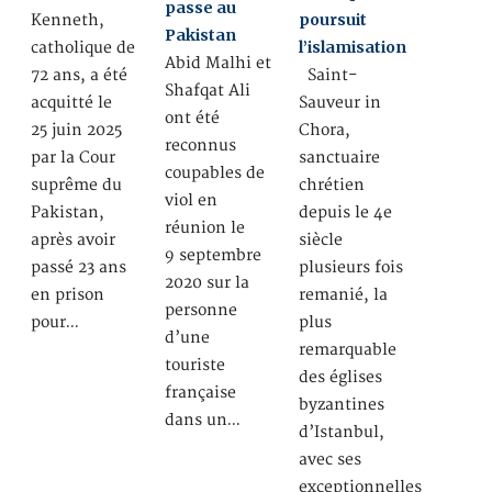
passe au
poursuit
Kenneth,
Pakistan
l’islamisation
catholique de
Abid Malhi et
72 ans, a été
Saint-
Shafqat Ali
acquitté le
Sauveur in
ont été
25 juin 2025
Chora,
reconnus
par la Cour
sanctuaire
coupables de
suprême du
chrétien
viol en
Pakistan,
depuis le 4e
réunion le
après avoir
siècle
9 septembre
passé 23 ans
plusieurs fois
2020 sur la
en prison
remanié, la
personne
pour…
plus
d’une
remarquable
touriste
des églises
française
byzantines
dans un…
d’Istanbul,
avec ses
exceptionnelles