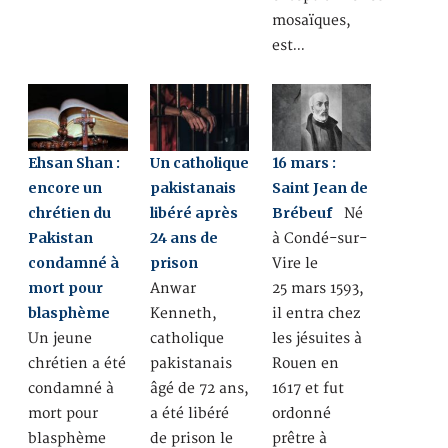
mosaïques,
est…
Ehsan Shan :
Un catholique
16 mars :
encore un
pakistanais
Saint Jean de
chrétien du
libéré après
Brébeuf
Né
Pakistan
24 ans de
à Condé-sur-
condamné à
prison
Vire le
mort pour
Anwar
25 mars 1593,
blasphème
Kenneth,
il entra chez
Un jeune
catholique
les jésuites à
chrétien a été
pakistanais
Rouen en
condamné à
âgé de 72 ans,
1617 et fut
mort pour
a été libéré
ordonné
blasphème
de prison le
prêtre à