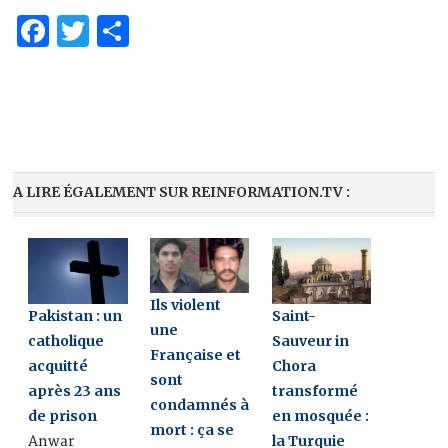
Facebook
Twitter
Partager
A LIRE ÉGALEMENT SUR REINFORMATION.TV :
Ils violent
Pakistan : un
Saint-
une
catholique
Sauveur in
Française et
acquitté
Chora
sont
après 23 ans
transformé
condamnés à
de prison
en mosquée :
mort : ça se
la Turquie
Anwar