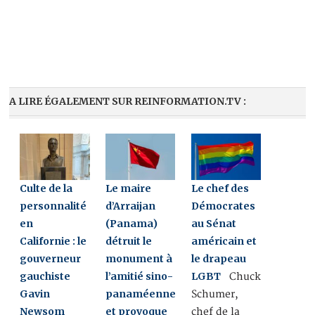
A LIRE ÉGALEMENT SUR REINFORMATION.TV :
Culte de la
Le maire
Le chef des
personnalité
d’Arraijan
Démocrates
en
(Panama)
au Sénat
Californie : le
détruit le
américain et
gouverneur
monument à
le drapeau
gauchiste
l’amitié sino-
LGBT
Chuck
Gavin
panaméenne
Schumer,
Newsom
et provoque
chef de la