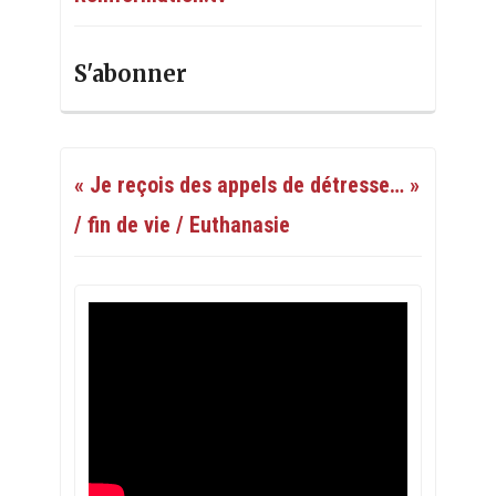
S'abonner
« Je reçois des appels de détresse… »
/ fin de vie / Euthanasie