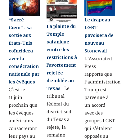
“Sacré-
Le drapeau
La plainte du
Cœur” : sa
LGBT
Temple
sortie aux
pavoisera de
satanique
Etats-Unis
nouveau
contre les
coïncidera
Stonewall
restrictions à
avec la
L’Associated
l’avortement
consécration
Press
rejetée
nationale par
rapporte que
d’emblée au
les évêques
l’administration
Texas
Le
C’est le
Trump est
tribunal
11 juin
parvenue à
fédéral du
prochain que
un accord
district sud
les évêques
avec des
du Texas a
américains
groupes LGBT
rejeté, la
consacreront
qui s’étaient
semaine
leur pays au
opposés au