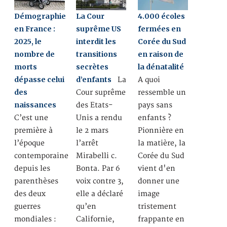
Démographie
La Cour
4.000 écoles
en France :
suprême US
fermées en
2025, le
interdit les
Corée du Sud
nombre de
transitions
en raison de
morts
secrètes
la dénatalité
dépasse celui
d’enfants
La
A quoi
des
Cour suprême
ressemble un
naissances
des Etats-
pays sans
C’est une
Unis a rendu
enfants ?
première à
le 2 mars
Pionnière en
l’époque
l’arrêt
la matière, la
contemporaine
Mirabelli c.
Corée du Sud
depuis les
Bonta. Par 6
vient d'en
parenthèses
voix contre 3,
donner une
des deux
elle a déclaré
image
guerres
qu’en
tristement
mondiales :
Californie,
frappante en