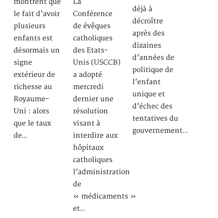
montrent que
La
déjà à
le fait d’avoir
Conférence
décroître
plusieurs
de évêques
après des
enfants est
catholiques
dizaines
désormais un
des Etats-
d’années de
signe
Unis (USCCB)
politique de
extérieur de
a adopté
l’enfant
richesse au
mercredi
unique et
Royaume-
dernier une
d’échec des
Uni : alors
résolution
tentatives du
que le taux
visant à
gouvernement…
de…
interdire aux
hôpitaux
catholiques
l’administration
de
« médicaments »
et…