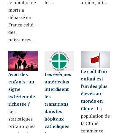
le nombre de
les…
annonçant…
morts a
dépassé en
France celui
des
naissances…
Le coût d’un
Avoir des
Les évêques
enfant est
enfants : un
américains
l’un des plus
signe
interdisent
élevés au
extérieur de
les
monde en
richesse ?
transitions
Chine
La
dans les
Les
population de
hôpitaux
statistiques
la Chine
catholiques
britanniques
commence