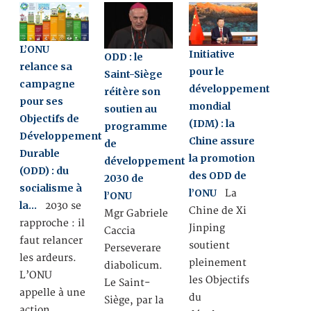
L’ONU
Initiative
ODD : le
relance sa
pour le
Saint-Siège
campagne
développement
réitère son
pour ses
mondial
soutien au
Objectifs de
(IDM) : la
programme
Développement
Chine assure
de
Durable
la promotion
développement
(ODD) : du
des ODD de
2030 de
socialisme à
l’ONU
La
l’ONU
la…
2030 se
Chine de Xi
Mgr Gabriele
rapproche : il
Jinping
Caccia
faut relancer
soutient
Perseverare
les ardeurs.
pleinement
diabolicum.
L’ONU
les Objectifs
Le Saint-
appelle à une
du
Siège, par la
action