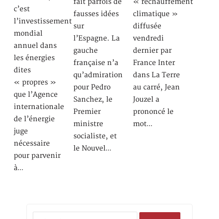
fait parfois de
« réchauffement
c’est
fausses idées
climatique »
l’investissement
sur
diffusée
mondial
l’Espagne. La
vendredi
annuel dans
gauche
dernier par
les énergies
française n’a
France Inter
dites
qu’admiration
dans La Terre
« propres »
pour Pedro
au carré, Jean
que l’Agence
Sanchez, le
Jouzel a
internationale
Premier
prononcé le
de l’énergie
ministre
mot…
juge
socialiste, et
nécessaire
le Nouvel…
pour parvenir
à…