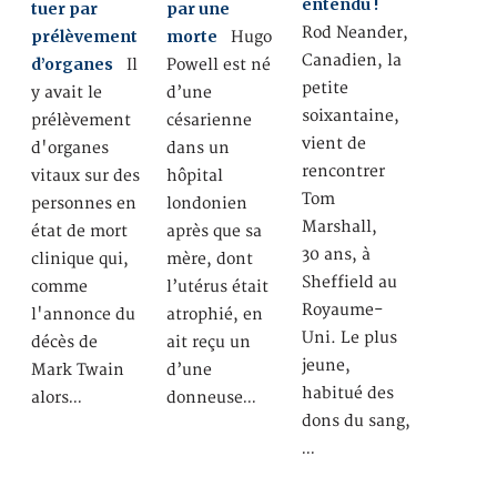
entendu !
tuer par
par une
Rod Neander,
prélèvement
morte
Hugo
Canadien, la
d’organes
Il
Powell est né
petite
y avait le
d’une
soixantaine,
prélèvement
césarienne
vient de
d'organes
dans un
rencontrer
vitaux sur des
hôpital
Tom
personnes en
londonien
Marshall,
état de mort
après que sa
30 ans, à
clinique qui,
mère, dont
Sheffield au
comme
l’utérus était
Royaume-
l'annonce du
atrophié, en
Uni. Le plus
décès de
ait reçu un
jeune,
Mark Twain
d’une
habitué des
alors…
donneuse…
dons du sang,
…