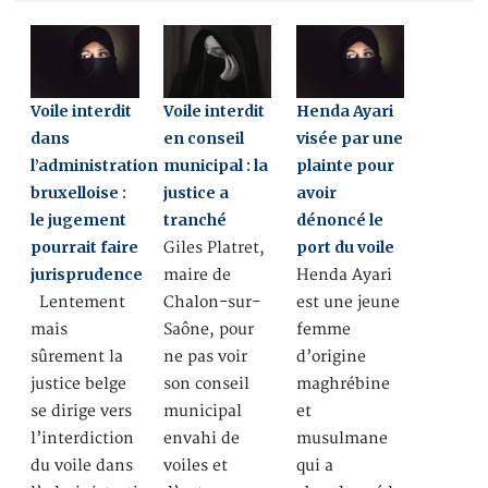
Voile interdit
Voile interdit
Henda Ayari
dans
en conseil
visée par une
l’administration
municipal : la
plainte pour
bruxelloise :
justice a
avoir
le jugement
tranché
dénoncé le
pourrait faire
port du voile
Giles Platret,
jurisprudence
maire de
Henda Ayari
Lentement
Chalon-sur-
est une jeune
mais
Saône, pour
femme
sûrement la
ne pas voir
d’origine
justice belge
son conseil
maghrébine
se dirige vers
municipal
et
l’interdiction
envahi de
musulmane
du voile dans
voiles et
qui a