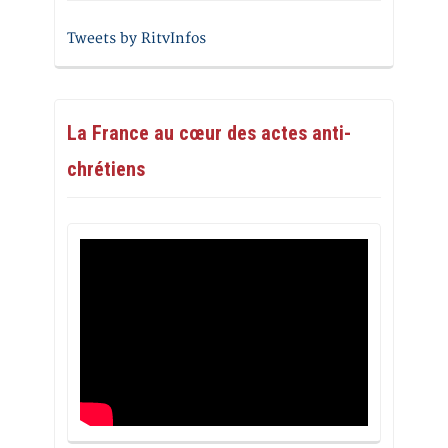
Tweets by RitvInfos
La France au cœur des actes anti-
chrétiens