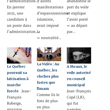
l’administration.
d’autres
abandonné le
En janvier
manifestations
port du voile
2021, une
d’expansionnisme
et explique
candidate à
islamiste,
l’avoir porté
un poste dans
avait imposé
« au départ
l’administration…
la
par…
« neutralité…
La Vidéo : Au
Le Québec
A Meaux, le
Québec, les
poursuit sa
voile autorisé
cloches plus
laïcisation à
en conseil
fortes que
marche
municipal
l'imam
forcée
Jean-
Jean-François
Comme ils le
François
Copé (LR),
font de plus
Roberge,
qui fut
en plus
ministre
naguère