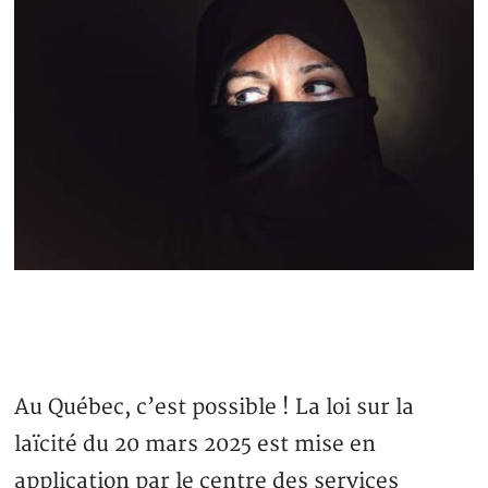
Au Québec, c’est possible ! La loi sur la
laïcité du 20 mars 2025 est mise en
application par le centre des services