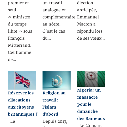
premier et
un travail
élection
seul
analogue et
anticipée,
« ministre
complémentaire
Emmanuel
du temps
au nôtre.
Macron a
libre » sous
C’est le cas
répondu lors
François
du…
de ses vœux…
Mitterrand.
Cet homme
de…
Nigeria : un
Réserver les
Religion au
massacre
allocations
travail :
pour le
aux citoyens
l’islam
dimanche
britanniques ?
d’abord
des Rameaux
Le
Depuis 2013,
Le 29 mars,