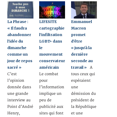
La Phrase :
LIFESITE
Emmanuel
« Il faudra
cartographie
Macron
abandonner
l’infiltration
promet
l’idée du
LGBT+ dans
d’être
dimanche
le
« jusqu’à la
comme un
mouvement
dernière
jour de repos
conservateur
seconde au
sacré »
américain
travail »
A
C’est
Le combat
tous ceux qui
l’opinion
pour
espéraient
donnée dans
l’information
une
une grande
implique un
démission du
interview au
peu de
président de
Point d’André
publicité aux
la République
Henry,
sites qui font
et une