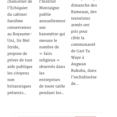
chancelier de
l’Institut
dimanche des
l'Echiquier
Montaigne
Rameaux, des
du cabinet
publie
terroristes
fantôme
annuellement
armés ont
conservateur
son
pris pour
au Royaume-
baromètre qui
cible la
Uni, Sir Mel
mesure le
communauté
Stride,
nombre de
de Gari Ya
propose de
« faits
Waye à
priver de tout
religieux »
Angwan
aide publique
observés dans
Rukuba, dans
les citoyens
les
l’archidiocèse
non
entreprises
de…
britanniques
de toute taille
présents…
pendant les…