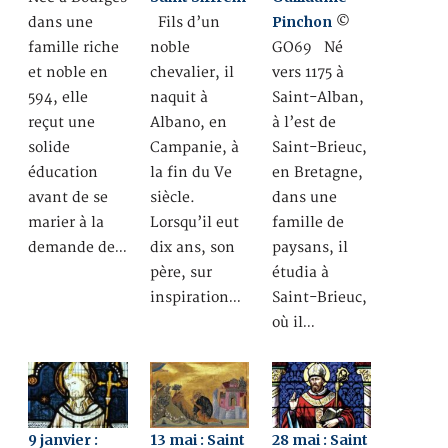
Pinchon
dans une
Fils d’un
©
famille riche
noble
GO69 Né
et noble en
chevalier, il
vers 1175 à
594, elle
naquit à
Saint-Alban,
reçut une
Albano, en
à l’est de
solide
Campanie, à
Saint-Brieuc,
éducation
la fin du Ve
en Bretagne,
avant de se
siècle.
dans une
marier à la
Lorsqu’il eut
famille de
demande de…
dix ans, son
paysans, il
père, sur
étudia à
inspiration…
Saint-Brieuc,
où il…
9 janvier :
13 mai : Saint
28 mai : Saint