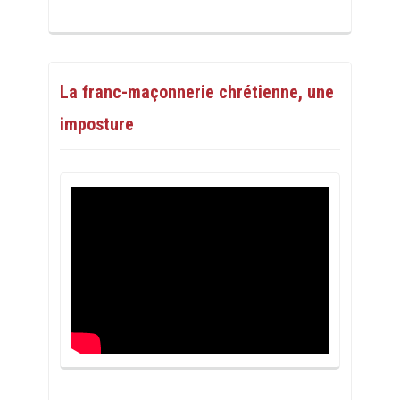
La franc-maçonnerie chrétienne, une
imposture