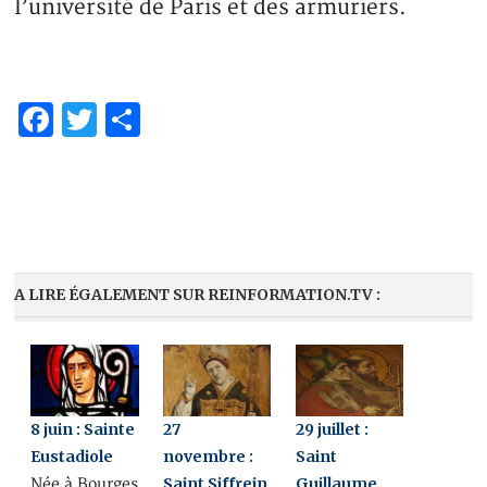
l’université de Paris et des armuriers.
Facebook
Twitter
Partager
A LIRE ÉGALEMENT SUR REINFORMATION.TV :
8 juin : Sainte
27
29 juillet :
Eustadiole
novembre :
Saint
Saint Siffrein
Guillaume
Née à Bourges