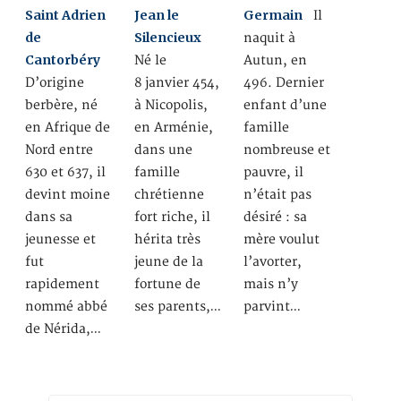
Saint Adrien
Jean le
Germain
Il
de
Silencieux
naquit à
Cantorbéry
Né le
Autun, en
D’origine
8 janvier 454,
496. Dernier
berbère, né
à Nicopolis,
enfant d’une
en Afrique de
en Arménie,
famille
Nord entre
dans une
nombreuse et
630 et 637, il
famille
pauvre, il
devint moine
chrétienne
n’était pas
dans sa
fort riche, il
désiré : sa
jeunesse et
hérita très
mère voulut
fut
jeune de la
l’avorter,
rapidement
fortune de
mais n’y
nommé abbé
ses parents,…
parvint…
de Nérida,…