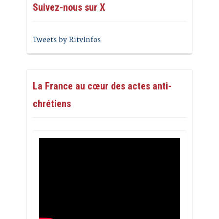
Suivez-nous sur X
Tweets by RitvInfos
La France au cœur des actes anti-
chrétiens