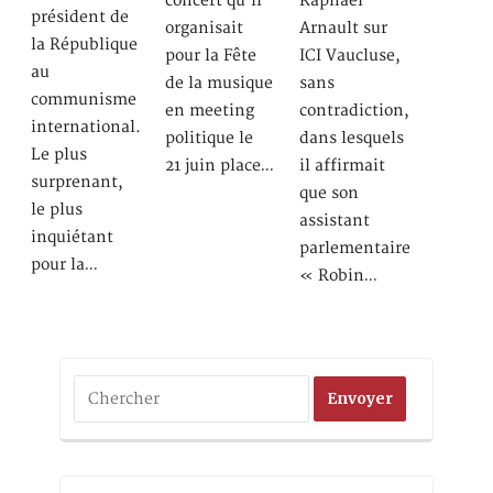
concert qu’il
Raphaël
président de
organisait
Arnault sur
la République
pour la Fête
ICI Vaucluse,
au
de la musique
sans
communisme
en meeting
contradiction,
international.
politique le
dans lesquels
Le plus
21 juin place…
il affirmait
surprenant,
que son
le plus
assistant
inquiétant
parlementaire
pour la…
« Robin…