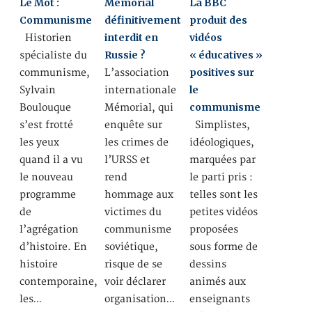
Le Mot :
Mémorial
La BBC
Communisme
définitivement
produit des
interdit en
vidéos
Historien
Russie ?
« éducatives »
spécialiste du
positives sur
communisme,
L’association
le
Sylvain
internationale
communisme
Boulouque
Mémorial, qui
s’est frotté
enquête sur
Simplistes,
les yeux
les crimes de
idéologiques,
quand il a vu
l’URSS et
marquées par
le nouveau
rend
le parti pris :
programme
hommage aux
telles sont les
de
victimes du
petites vidéos
l’agrégation
communisme
proposées
d’histoire. En
soviétique,
sous forme de
histoire
risque de se
dessins
contemporaine,
voir déclarer
animés aux
les…
organisation…
enseignants