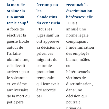
la mort de
à Trump sur
reconnaît la
Staline : la
les
discrimination
CIA aurait
clandestins
hétérosexuelle
fait le coup !
du Venezuela
Elle a
A force de
Tous les
annulé une
réactiver la
juges sauf un
norme légale
guerre froide
ont approuvé
compliquant
autour de
sa décision de
l’indemnisation
l’affaire
priver ces
des employés
ukrainienne,
migrants du
blancs, mâles
cela devait
statut de
ou
arriver : pour
protection
hétérosexuels
le soixante-
temporaire
victimes de
et-onzième
qui leur avait
discrimination,
anniversaire
été accordé
dans une
de la mort du
par…
décision qui
petit père…
pourrait
priver de…