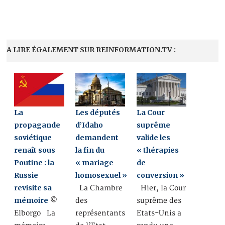
A LIRE ÉGALEMENT SUR REINFORMATION.TV :
La
Les députés
La Cour
propagande
d’Idaho
suprême
soviétique
demandent
valide les
renaît sous
la fin du
« thérapies
Poutine : la
« mariage
de
Russie
homosexuel »
conversion »
revisite sa
La Chambre
Hier, la Cour
mémoire
©
des
suprême des
Elborgo La
représentants
Etats-Unis a