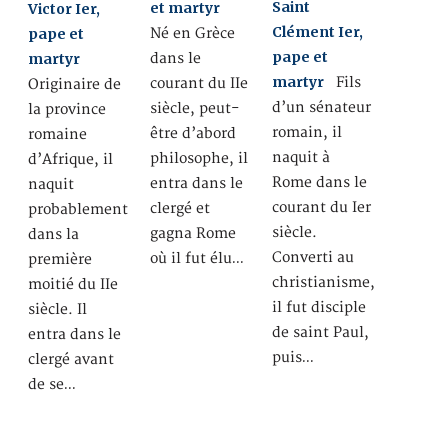
Saint
et martyr
Victor Ier,
Clément Ier,
pape et
Né en Grèce
pape et
martyr
dans le
martyr
Fils
courant du IIe
Originaire de
d’un sénateur
siècle, peut-
la province
romain, il
être d’abord
romaine
naquit à
philosophe, il
d’Afrique, il
Rome dans le
entra dans le
naquit
courant du Ier
clergé et
probablement
siècle.
gagna Rome
dans la
Converti au
où il fut élu…
première
christianisme,
moitié du IIe
il fut disciple
siècle. Il
de saint Paul,
entra dans le
puis…
clergé avant
de se…