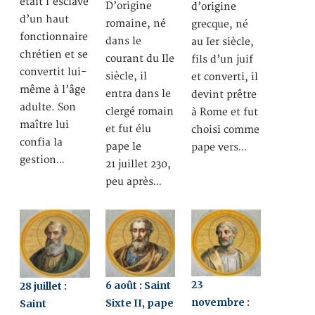
était l’esclave
D’origine
d’origine
d’un haut
romaine, né
grecque, né
fonctionnaire
dans le
au Ier siècle,
chrétien et se
courant du IIe
fils d’un juif
convertit lui-
siècle, il
et converti, il
même à l’âge
entra dans le
devint prêtre
adulte. Son
clergé romain
à Rome et fut
maître lui
et fut élu
choisi comme
confia la
pape le
pape vers…
gestion…
21 juillet 230,
peu après…
23
6 août : Saint
28 juillet :
novembre :
Sixte II, pape
Saint