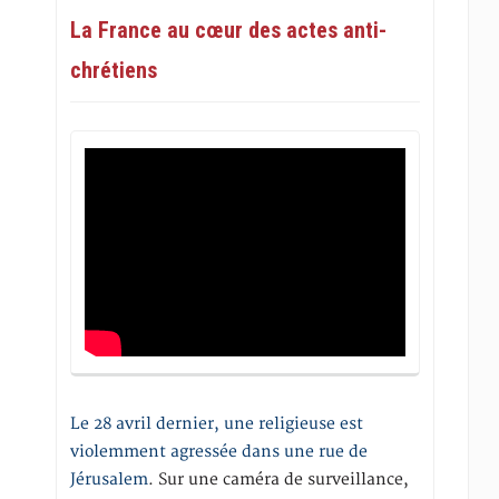
La France au cœur des actes anti-
chrétiens
Le 28 avril dernier, une religieuse est
violemment agressée dans une rue de
Jérusalem
. Sur une caméra de surveillance,