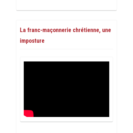
La franc-maçonnerie chrétienne, une
imposture