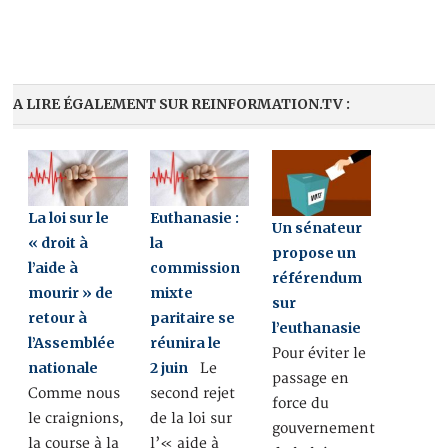
A LIRE ÉGALEMENT SUR REINFORMATION.TV :
La loi sur le
Euthanasie :
Un sénateur
« droit à
la
propose un
l’aide à
commission
référendum
mourir » de
mixte
sur
retour à
paritaire se
l’euthanasie
l’Assemblée
réunira le
Pour éviter le
nationale
2 juin
Le
passage en
Comme nous
second rejet
force du
le craignions,
de la loi sur
gouvernement
la course à la
l’« aide à