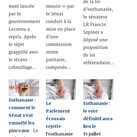
de la loi
mort lancée
mourir » par
d’euthanasie,
par le
le Sénat
le sénateur
gouvernement
conduit à la
LR Francis
Lecornu a
mise en place
Szpiner a
repris. Après
d’une
déposé une
le répit
commission
proposition
grappillé avec
mixte
de loi
le récent
paritaire,
référendaire…
cafouillage…
composée…
Euthanasie :
Le
Euthanasie :
comment le
Parlement
le vote
Sénat s’est
écossais
définitif aura
emmêlé les
rejette
lieu le
pinceaux
Le
l’euthanasie
15 juillet