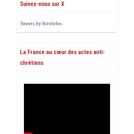
Suivez-nous sur X
Tweets by RitvInfos
La France au cœur des actes anti-
chrétiens