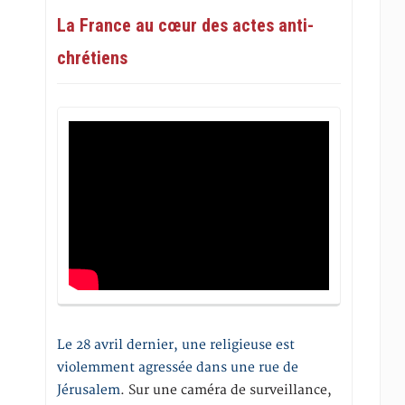
La France au cœur des actes anti-
chrétiens
Le 28 avril dernier, une religieuse est
violemment agressée dans une rue de
Jérusalem
. Sur une caméra de surveillance,