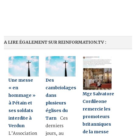
A LIRE ÉGALEMENT SUR REINFORMATION.TV :
Une messe
Des
« en
cambriolages
Mgr Salvatore
hommage »
dans
Cordileone
à Pétain et
plusieurs
remercie les
ses soldats
églises du
promoteurs
interdite à
Tarn
Ces
britanniques
Verdun
derniers
de la messe
L’Association
jours, au