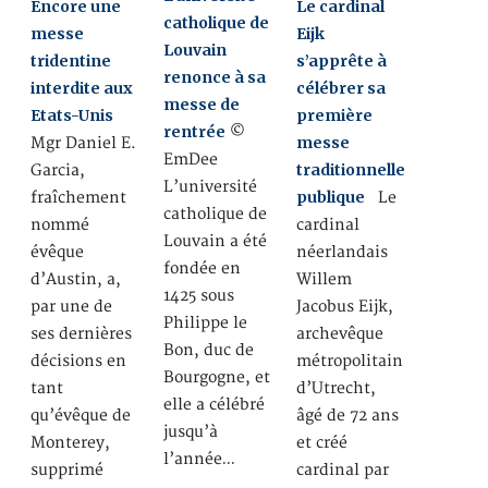
Encore une
Le cardinal
catholique de
messe
Eijk
Louvain
tridentine
s’apprête à
renonce à sa
interdite aux
célébrer sa
messe de
Etats-Unis
première
rentrée
©
messe
Mgr Daniel E.
EmDee
traditionnelle
Garcia,
L’université
publique
fraîchement
Le
catholique de
nommé
cardinal
Louvain a été
évêque
néerlandais
fondée en
d’Austin, a,
Willem
1425 sous
par une de
Jacobus Eijk,
Philippe le
ses dernières
archevêque
Bon, duc de
décisions en
métropolitain
Bourgogne, et
tant
d’Utrecht,
elle a célébré
qu’évêque de
âgé de 72 ans
jusqu’à
Monterey,
et créé
l’année…
supprimé
cardinal par