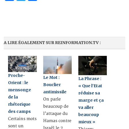
A LIRE ÉGALEMENT SUR REINFORMATION.TV :
Proche-
Le Mot :
La Phrase :
Orient : le
Bouclier
« Que l’Etat
mensonge
antimissile
réduise sa
de la
On parle
marge et ça
rhétorique
beaucoup de
va aller
des camps
l’attaque du
beaucoup
Certains mots
Hamas contre
mieux »
sont un
Israël le 7