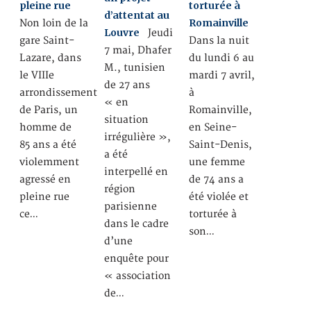
pleine rue
torturée à
d’attentat au
Romainville
Non loin de la
Louvre
Jeudi
gare Saint-
Dans la nuit
7 mai, Dhafer
Lazare, dans
du lundi 6 au
M., tunisien
le VIIIe
mardi 7 avril,
de 27 ans
arrondissement
à
« en
de Paris, un
Romainville,
situation
homme de
en Seine-
irrégulière »,
85 ans a été
Saint-Denis,
a été
violemment
une femme
interpellé en
agressé en
de 74 ans a
région
pleine rue
été violée et
parisienne
ce…
torturée à
dans le cadre
son…
d’une
enquête pour
« association
de…