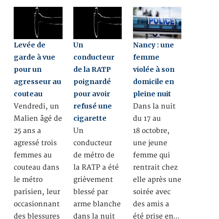
Levée de
Un
Nancy : une
garde à vue
conducteur
femme
pour un
de la RATP
violée à son
agresseur au
poignardé
domicile en
couteau
pour avoir
pleine nuit
refusé une
Vendredi, un
Dans la nuit
cigarette
Malien âgé de
du 17 au
25 ans a
Un
18 octobre,
agressé trois
conducteur
une jeune
femmes au
de métro de
femme qui
couteau dans
la RATP a été
rentrait chez
le métro
grièvement
elle après une
parisien, leur
blessé par
soirée avec
occasionnant
arme blanche
des amis a
des blessures
dans la nuit
été prise en…