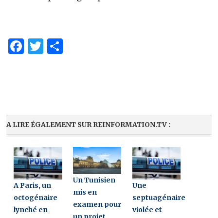
Facebook
Twitter
Partager
A LIRE ÉGALEMENT SUR REINFORMATION.TV :
Un Tunisien
A Paris, un
Une
mis en
octogénaire
septuagénaire
examen pour
lynché en
violée et
un projet