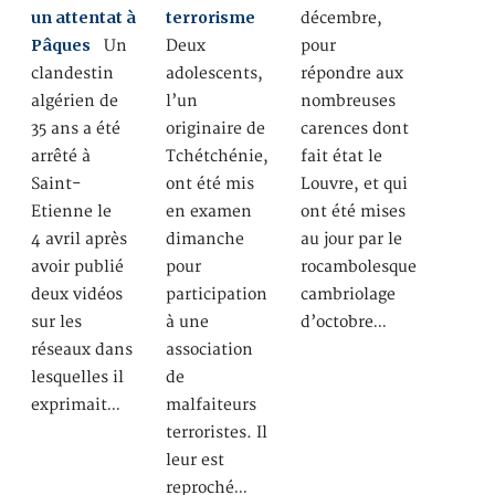
un attentat à
terrorisme
décembre,
Pâques
Un
Deux
pour
clandestin
adolescents,
répondre aux
algérien de
l’un
nombreuses
35 ans a été
originaire de
carences dont
arrêté à
Tchétchénie,
fait état le
Saint-
ont été mis
Louvre, et qui
Etienne le
en examen
ont été mises
4 avril après
dimanche
au jour par le
avoir publié
pour
rocambolesque
deux vidéos
participation
cambriolage
sur les
à une
d’octobre…
réseaux dans
association
lesquelles il
de
exprimait…
malfaiteurs
terroristes. Il
leur est
reproché…