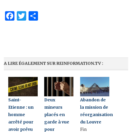
Facebook
Twitter
Share
A LIRE ÉGALEMENT SUR REINFORMATION.TV :
Saint-
Deux
Abandon de
Etienne : un
mineurs
la mission de
homme
placés en
réorganisation
arrêté pour
garde à vue
du Louvre
avoir prévu
pour
Fin