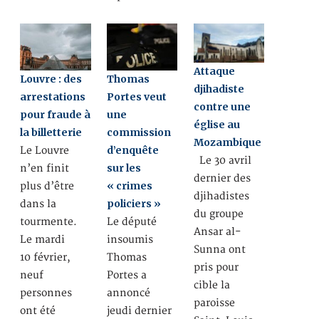
Attaque
Louvre : des
Thomas
djihadiste
arrestations
Portes veut
contre une
pour fraude à
une
église au
la billetterie
commission
Mozambique
d’enquête
Le Louvre
Le 30 avril
sur les
n’en finit
dernier des
« crimes
plus d’être
djihadistes
policiers »
dans la
du groupe
tourmente.
Le député
Ansar al-
Le mardi
insoumis
Sunna ont
10 février,
Thomas
pris pour
neuf
Portes a
cible la
personnes
annoncé
paroisse
ont été
jeudi dernier