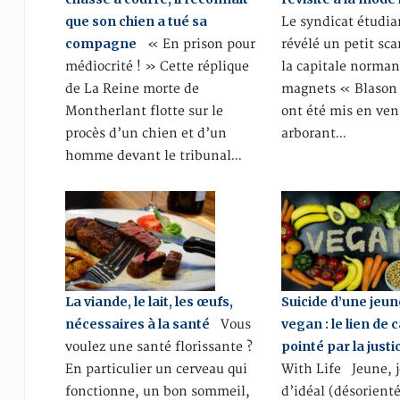
que son chien a tué sa
Le syndicat étudia
compagne
« En prison pour
révélé un petit sc
médiocrité ! » Cette réplique
la capitale norman
de La Reine morte de
magnets « Blason
Montherlant flotte sur le
ont été mis en ven
procès d’un chien et d’un
arborant…
homme devant le tribunal…
La viande, le lait, les œufs,
Suicide d’une je
nécessaires à la santé
vegan : le lien de 
Vous
pointé par la justi
voulez une santé florissante ?
En particulier un cerveau qui
With Life Jeune, j
fonctionne, un bon sommeil,
d’idéal (désorient