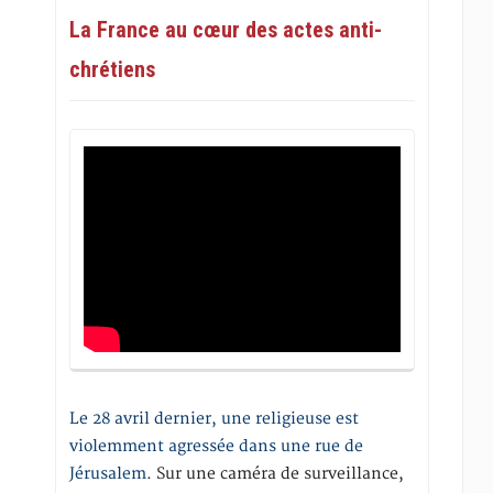
La France au cœur des actes anti-
chrétiens
Le 28 avril dernier, une religieuse est
violemment agressée dans une rue de
Jérusalem
. Sur une caméra de surveillance,