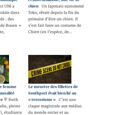
chien
nt UNI a
Un Japonais surnommé
andale dans
Toko, rêvait depuis la fin du
de : des
primaire d’être un chien. Il
 de Rouen »
s’est fait faire un costume de
te,
Chien (en l’espèce, de…
une femme
Le meurtre des fillettes de
causalité
Southport était bien lié au
ce
« terrorisme »
© Forth
C’est une
olie, pleine
claque magistrale aux médias
é), étudiante
du monde entier et au