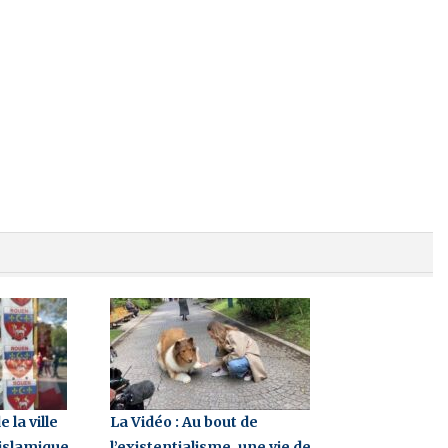
 la ville
La Vidéo : Au bout de
 islamique
l’existentialisme, une vie de