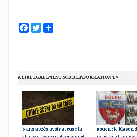
Facebook
Twitter
Share
A LIRE ÉGALEMENT SUR REINFORMATION.TV :
6 ans après avoir accusé la
Rouen : le blason de
chasse à courre, il reconnaît
revisité à la mode