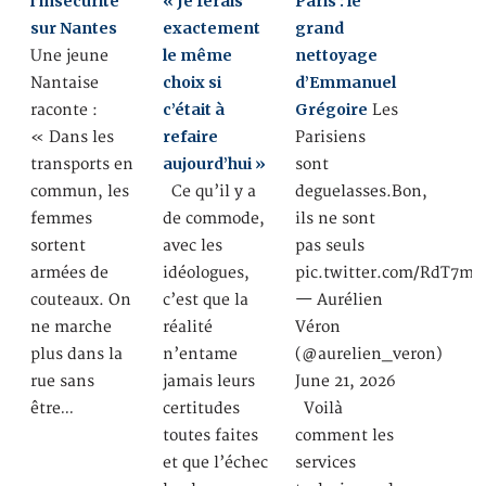
l’insécurité
« Je ferais
Paris : le
sur Nantes
exactement
grand
le même
nettoyage
Une jeune
choix si
d’Emmanuel
Nantaise
c’était à
Grégoire
raconte :
Les
refaire
« Dans les
Parisiens
aujourd’hui »
transports en
sont
commun, les
Ce qu’il y a
deguelasses.Bon,
femmes
de commode,
ils ne sont
sortent
avec les
pas seuls
armées de
idéologues,
pic.twitter.com/RdT7m
couteaux. On
c’est que la
— Aurélien
ne marche
réalité
Véron
plus dans la
n’entame
(@aurelien_veron)
rue sans
jamais leurs
June 21, 2026
être…
certitudes
Voilà
toutes faites
comment les
et que l’échec
services