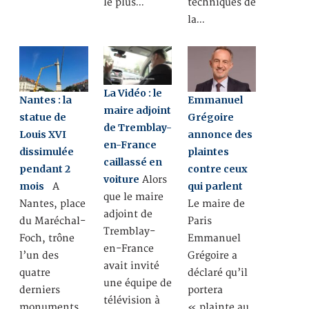
le plus…
techniques de
la…
La Vidéo : le
Nantes : la
Emmanuel
maire adjoint
statue de
Grégoire
de Tremblay-
Louis XVI
annonce des
en-France
dissimulée
plaintes
caillassé en
pendant 2
contre ceux
voiture
Alors
mois
qui parlent
A
que le maire
Nantes, place
Le maire de
adjoint de
du Maréchal-
Paris
Tremblay-
Foch, trône
Emmanuel
en-France
l’un des
Grégoire a
avait invité
quatre
déclaré qu’il
une équipe de
derniers
portera
télévision à
monuments
« plainte au