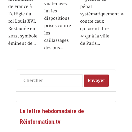
visiter avec
de France à
pénal
lui les
l’effigie du
systématiquement »
dispositions
roi Louis XVI.
contre ceux
prises contre
Restaurée en
qui osent dire
les
2012, symbole
« qu’à la ville
caillassages
éminent de…
de Paris…
des bus…
La lettre hebdomadaire de
Réinformation.tv