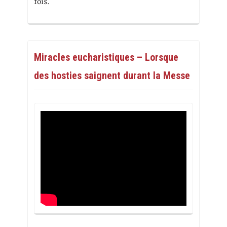
fois.
Miracles eucharistiques – Lorsque
des hosties saignent durant la Messe