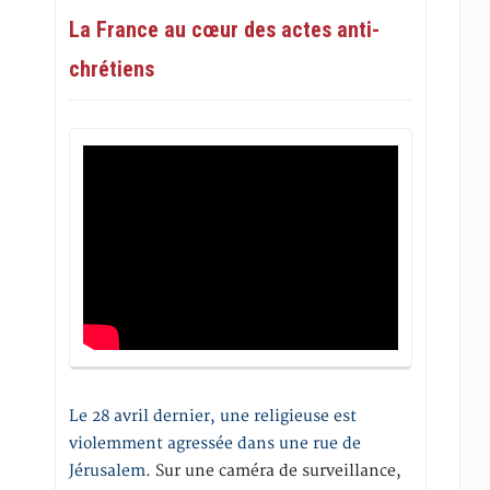
La France au cœur des actes anti-
chrétiens
Le 28 avril dernier, une religieuse est
violemment agressée dans une rue de
Jérusalem
. Sur une caméra de surveillance,