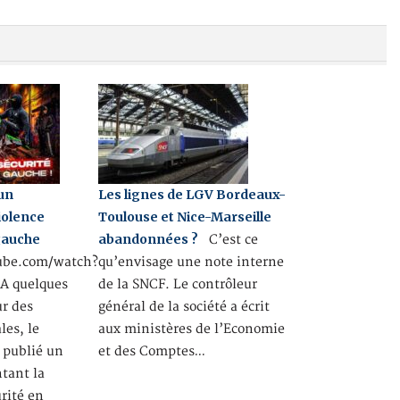
 un
Les lignes de LGV Bordeaux-
iolence
Toulouse et Nice-Marseille
 gauche
abandonnées ?
C’est ce
ube.com/watch?
qu’envisage une note interne
 quelques
de la SNCF. Le contrôleur
ur des
général de la société a écrit
les, le
aux ministères de l’Economie
 publié un
et des Comptes…
tant la
rité en