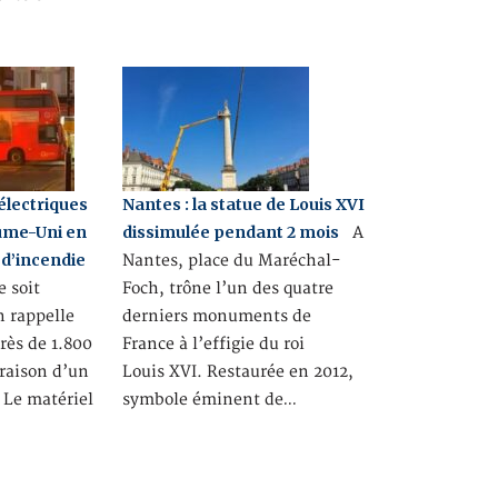
électriques
Nantes : la statue de Louis XVI
ume-Uni en
dissimulée pendant 2 mois
A
 d’incendie
Nantes, place du Maréchal-
e soit
Foch, trône l’un des quatre
n rappelle
derniers monuments de
ès de 1.800
France à l’effigie du roi
 raison d’un
Louis XVI. Restaurée en 2012,
! Le matériel
symbole éminent de…