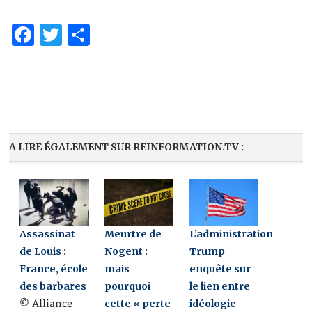
Facebook
Twitter
Partager
A LIRE ÉGALEMENT SUR REINFORMATION.TV :
Assassinat
Meurtre de
L’administration
de Louis :
Nogent :
Trump
France, école
mais
enquête sur
des barbares
pourquoi
le lien entre
cette « perte
idéologie
© Alliance