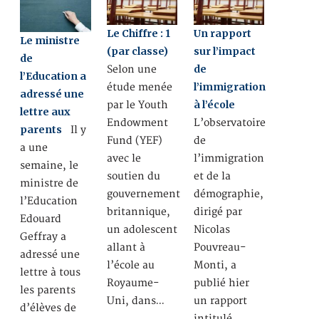
Le Chiffre : 1
Un rapport
Le ministre
(par classe)
sur l’impact
de
de
Selon une
l’Education a
l’immigration
étude menée
adressé une
à l’école
par le Youth
lettre aux
Endowment
L’observatoire
parents
Il y
Fund (YEF)
de
a une
avec le
l’immigration
semaine, le
soutien du
et de la
ministre de
gouvernement
démographie,
l’Education
britannique,
dirigé par
Edouard
un adolescent
Nicolas
Geffray a
allant à
Pouvreau-
adressé une
l’école au
Monti, a
lettre à tous
Royaume-
publié hier
les parents
Uni, dans…
un rapport
d’élèves de
intitulé