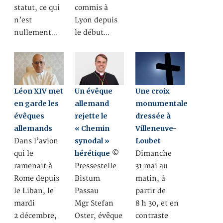
statut, ce qui
commis à
n’est
Lyon depuis
nullement…
le début…
Léon XIV met
Un évêque
Une croix
en garde les
allemand
monumentale
évêques
rejette le
dressée à
allemands
« Chemin
Villeneuve-
synodal »
Loubet
Dans l’avion
hérétique
qui le
©
Dimanche
ramenait à
Pressestelle
31 mai au
Rome depuis
Bistum
matin, à
le Liban, le
Passau
partir de
mardi
Mgr Stefan
8 h 30, et en
2 décembre,
Oster, évêque
contraste