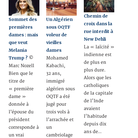
Chemin de
Sommet des
Un Algérien
croix dans la
premières
sous OQTF
rue interdit à
dames : mais
voleur de
New Dehli
que veut
vieilles
La « laïcité »
Melania
dames
indienne est
Trump ?
©
Mohamed
de plus en
Marc Nozell
Kabachi,
plus dure.
Bien que le
32 ans,
Alors que les
titre de
immigré
catholiques
« première
algérien sous
de la capitale
dame »
OQTF a été
de l'Inde
donnée à
jugé pour
avaient
l’épouse du
trois vols à
l'habitude
président
l’arrachée et
depuis dix
corresponde à
un
ans de…
un vrai
cambriolage